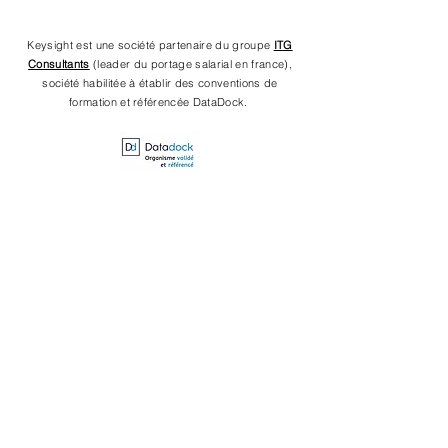
Keysight est une société partenaire du groupe
ITG
Consultants
(leader du portage salarial en france),
société habilitée à établir des convention
s
de
formation et référencé
e
DataDock.
Prenons rendez-vous